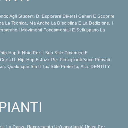
ndo Agli Studenti Di Esplorare Diversi Generi E Scoprire
gna La Tecnica, Ma Anche La Disciplina E La Dedizione. I
i Imparano I Movimenti Fondamentali E Sviluppano La
’hip-Hop È Noto Per Il Suo Stile Dinamico E
Corsi Di Hip-Hop E Jazz Per Principianti Sono Pensati
ssi. Qualunque Sia Il Tuo Stile Preferito, Alla IDENTITY
PIANTI
anti, La Danza Rappresenta Un’opportunità Unica Per