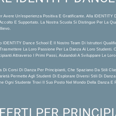
r Avere Un’esperienza Positiva E Gratificante. Alla IDENTITY
ccolto E Supportato. La Nostra Scuola Si Distingue Per La Qual
lievo.
o IDENTITY Dance School È Il Nostro Team Di Istruttori Qualific
A Trasmettere La Loro Passione Per La Danza Ai Loro Studenti.
ipianti Attraverso I Primi Passi, Aiutandoli A Sviluppare Le Loro
i Corsi Di Danza Per Principianti, Che Spaziano Da Stili Cla
rietà Permette Agli Studenti Di Esplorare Diversi Stili Di Danz
 Che Ogni Studente Trovi Il Suo Posto Nel Mondo Della Danza E
FERTI PER PRINCIP