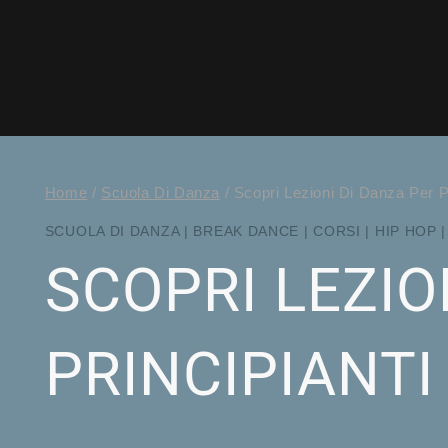
Home
/
Scuola Di Danza
/
Scopri Lezioni Di Danza Per 
SCUOLA DI DANZA
|
BREAK DANCE
|
CORSI
|
HIP HOP
SCOPRI LEZIO
PRINCIPIANTI