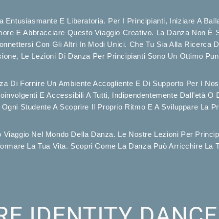
ntusiasmante E Liberatoria. Per I Principianti, Iniziare A Bal
more E Abbracciare Questo Viaggio Creativo. La Danza Non È S
nettersi Con Gli Altri In Modi Unici. Che Tu Sia Alla Ricerca
one, Le Lezioni Di Danza Per Principianti Sono Un Ottimo Pun
Di Fornire Un Ambiente Accogliente E Di Supporto Per I Nostr
Coinvolgenti E Accessibili A Tutti, Indipendentemente Dall’età 
 Ogni Studente A Scoprire Il Proprio Ritmo E A Sviluppare La Pr
o Viaggio Nel Mondo Della Danza. Le Nostre Lezioni Per Princip
ormare La Tua Vita. Scopri Come La Danza Può Arricchire La T
ERE
IDENTITY DANC