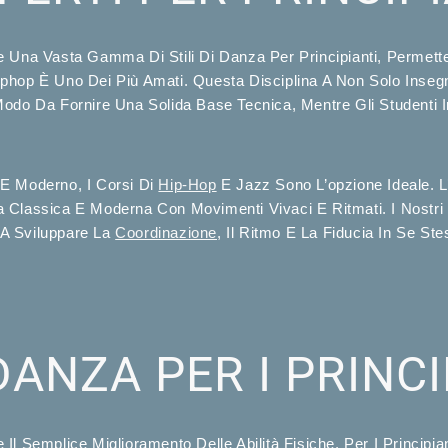
 Una Vasta Gamma Di Stili Di Danza Per Principianti, Permette
’hiphop È Uno Dei Più Amati. Questa Disciplina A Non Solo Inse
 In Modo Da Fornire Una Solida Base Tecnica, Mentre Gli Student
 E Moderno, I Corsi Di
Hip-Hop
E Jazz Sono L’opzione Ideale. L
 Classica E Moderna Con Movimenti Vivaci E Ritmati. I Nostri 
i A Sviluppare La
Coordinazione
, Il Ritmo E La Fiducia In Se Ste
DANZA PER I PRINCI
Il Semplice Miglioramento Delle Abilità Fisiche. Per I Principi