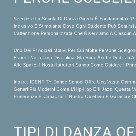
Scegliere La Scuola Di Danza Giusta È Fondamentale Pe
Inclusivo E Stimolante Dove Ogni Studente Può Sentirsi A
L’attenzione Personalizzata Che Riserviamo A Ciascun Al
Uno Dei Principali Motivi Per Cui Molte Persone Scelgon
Esperti Nella Loro Disciplina, Ma Sono Anche Dedicati 
Alle Spalle, I Nostri Istruttori Sanno Come Guidare I Princ
Inoltre, IDENTITY Dance School Offre Una Vasta Gamma D
Generi Più Moderni Come L’
Hip-Hop
E Il Jazz. Questa Va
Preferenze E Capacità. Il Nostro Obiettivo È Garantire
TIPI DI DANZA OF