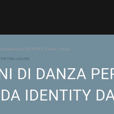
Principianti Da IDENTITY Dance School
|
PIETRA LIGURE
NI DI DANZA PE
 DA IDENTITY 