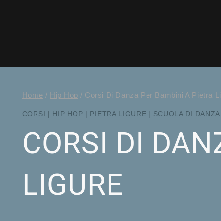
Home
/
Hip Hop
/
Corsi Di Danza Per Bambini A Pietra L
CORSI
|
HIP HOP
|
PIETRA LIGURE
|
SCUOLA DI DANZA
CORSI DI DAN
LIGURE