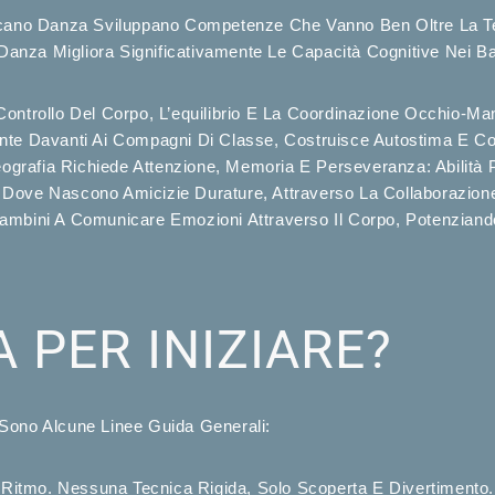
icano Danza Sviluppano Competenze Che Vanno Ben Oltre La Tec
 Danza Migliora Significativamente Le Capacità Cognitive Nei B
ontrollo Del Corpo, L’equilibrio E La Coordinazione Occhio-Man
te Davanti Ai Compagni Di Classe, Costruisce Autostima E Co
rafia Richiede Attenzione, Memoria E Perseveranza: Abilità 
ove Nascono Amicizie Durature, Attraverso La Collaborazione 
bini A Comunicare Emozioni Attraverso Il Corpo, Potenziando 
A PER INIZIARE?
Sono Alcune Linee Guida Generali:
, Ritmo. Nessuna Tecnica Rigida, Solo Scoperta E Divertimento.