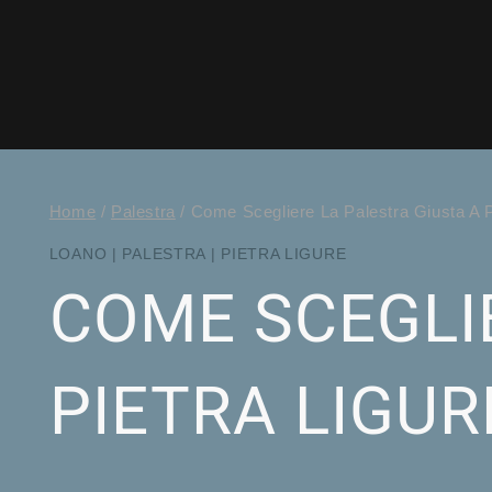
Home
/
Palestra
/
Come Scegliere La Palestra Giusta A P
LOANO
|
PALESTRA
|
PIETRA LIGURE
COME SCEGLI
PIETRA LIGUR