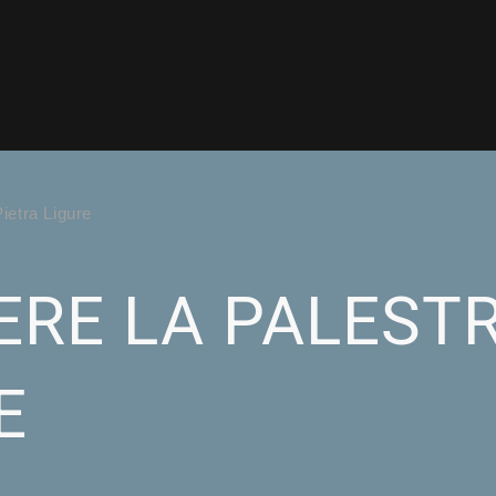
ietra Ligure
ERE LA PALESTR
E